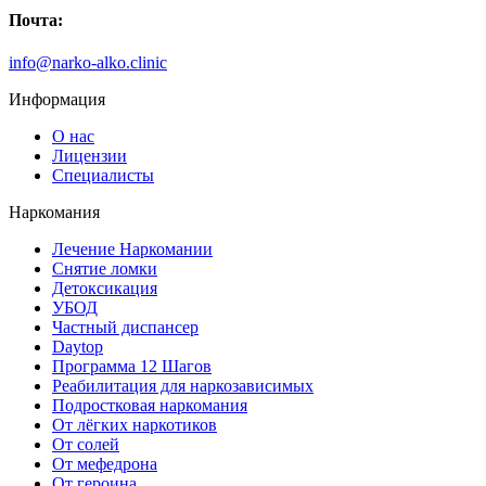
Почта:
info@narko-alko.clinic
Информация
О нас
Лицензии
Специалисты
Наркомания
Лечение Наркомании
Снятие ломки
Детоксикация
УБОД
Частный диспансер
Daytop
Программа 12 Шагов
Реабилитация для наркозависимых
Подростковая наркомания
От лёгких наркотиков
От солей
От мефедрона
От героина