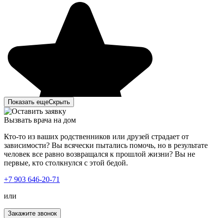
Показать еще
Скрыть
Вызвать врача на дом
Кто-то из ваших родственников или друзей страдает от
зависимости? Вы всячески пытались помочь, но в результате
человек все равно возвращался к прошлой жизни? Вы не
первые, кто столкнулся с этой бедой.
Мы с супругой решили сделать кодирование от
+7 903 646-20-71
алкоголя. Много какие сайты обзванивали,
интересовались ценами, узнавали методы кодирования.
или
Выбор пал на Тайм-Клиник. Позвонили, записались. В
день кодирования нам позвонили и уточнили о времени
Закажите звонок