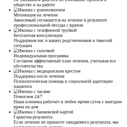
обществе и на работе
Мотивация на лечение
Зависимый соглашается на лечение в результате
профессиональной беседы с врачом
Я давно хотела закодироваться от алкоголя, но что-то
останавливало меня. Смущение, стыд ехать в клинику и
Бесплатная консультация
признавать, что я алкоголичка. Позвонив вам и узнав,
Поддержим вас и ваших родственников в тяжелой
что это все анонимно и можно вызвать врача и сделать
ситуации
кодирование на дому, я тут же согласилась. Врач
приехал, мы с ним ещё раз обсудили, выбрали метод
Индивидуальная программа
кодирования. Врач сделал процедуру, дал рекомендации.
Составим эффективный план лечения, учитывая все
Я очень довольна результатом. Срок кодирования уже
обстоятельства
истек два месяца назад, но желания выпить у меня так и
нет. Не знаю, может, это ещё так разговор с врачом на
Поддержка после лечения
меня повлиял. Уж очень хороший и отзывчивый доктор.
Психологическая помощь в социальной адаптации
пациента
Помогаем 24/7
Наша клиника работает в любое время суток с выездом
Муж как-то кодировался уже, но ему не помогло. Теперь
врача на дом
он скептически смотрел на такого рода процедуру.
Очередной его запой закончился дебошем в магазине,
Гарантия результата
уехал на 15 суток, дали штраф за разбитую витрину. Я в
Если лечение не принесет ожидаемого результата, мы
декрете и помощи в финансах нет. Приехав домой, я