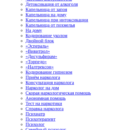
Детоксикация от алкоголя
Капельница от запоя
Капельница на дому
Капельница при интоксикации
Капельница от похмелья
На дому
Кодирование уколом
Двойной блок
«Эспераль»
«Вивитрол»
«Дисульфирам»
«Торпедо»
«Налтрексон»
Кодирование гипнозом
Приём нарколога
Консультация нарколога
Нарколог на дом
Скорая наркологическая помощь
Анонимная помощь
Тест на наркотики
Справка нарколога
Психиатр
Психотерапевт
Психолог
Семейный психолог