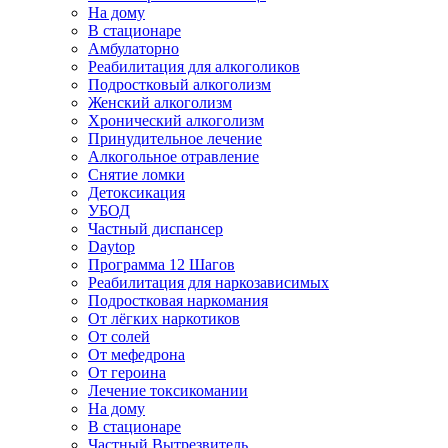
На дому
В стационаре
Амбулаторно
Реабилитация для алкоголиков
Подростковый алкоголизм
Женский алкоголизм
Хронический алкоголизм
Принудительное лечение
Алкогольное отравление
Снятие ломки
Детоксикация
УБОД
Частный диспансер
Daytop
Программа 12 Шагов
Реабилитация для наркозависимых
Подростковая наркомания
От лёгких наркотиков
От солей
От мефедрона
От героина
Лечение токсикомании
На дому
В стационаре
Частный Вытрезвитель