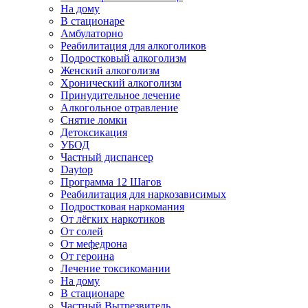
На дому
В стационаре
Амбулаторно
Реабилитация для алкоголиков
Подростковый алкоголизм
Женский алкоголизм
Хронический алкоголизм
Принудительное лечение
Алкогольное отравление
Снятие ломки
Детоксикация
УБОД
Частный диспансер
Daytop
Программа 12 Шагов
Реабилитация для наркозависимых
Подростковая наркомания
От лёгких наркотиков
От солей
От мефедрона
От героина
Лечение токсикомании
На дому
В стационаре
Частный Вытрезвитель