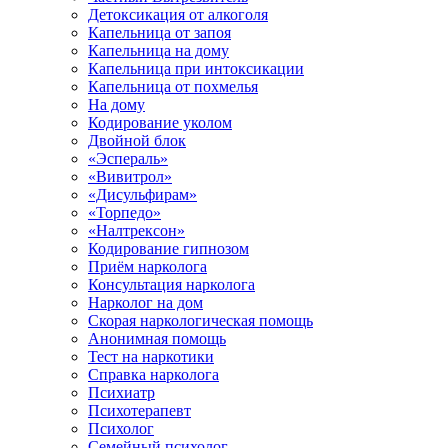
Детоксикация от алкоголя
Капельница от запоя
Капельница на дому
Капельница при интоксикации
Капельница от похмелья
На дому
Кодирование уколом
Двойной блок
«Эспераль»
«Вивитрол»
«Дисульфирам»
«Торпедо»
«Налтрексон»
Кодирование гипнозом
Приём нарколога
Консультация нарколога
Нарколог на дом
Скорая наркологическая помощь
Анонимная помощь
Тест на наркотики
Справка нарколога
Психиатр
Психотерапевт
Психолог
Семейный психолог