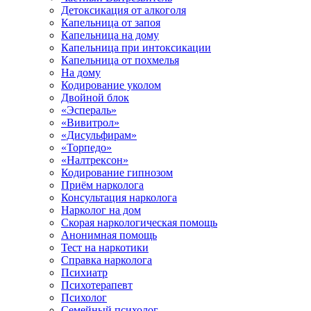
Детоксикация от алкоголя
Капельница от запоя
Капельница на дому
Капельница при интоксикации
Капельница от похмелья
На дому
Кодирование уколом
Двойной блок
«Эспераль»
«Вивитрол»
«Дисульфирам»
«Торпедо»
«Налтрексон»
Кодирование гипнозом
Приём нарколога
Консультация нарколога
Нарколог на дом
Скорая наркологическая помощь
Анонимная помощь
Тест на наркотики
Справка нарколога
Психиатр
Психотерапевт
Психолог
Семейный психолог