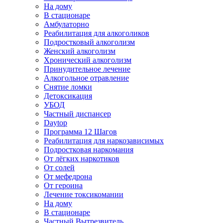
На дому
В стационаре
Амбулаторно
Реабилитация для алкоголиков
Подростковый алкоголизм
Женский алкоголизм
Хронический алкоголизм
Принудительное лечение
Алкогольное отравление
Снятие ломки
Детоксикация
УБОД
Частный диспансер
Daytop
Программа 12 Шагов
Реабилитация для наркозависимых
Подростковая наркомания
От лёгких наркотиков
От солей
От мефедрона
От героина
Лечение токсикомании
На дому
В стационаре
Частный Вытрезвитель